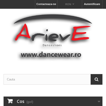
Contacteaza-ne
Autentificare
RON
Cos
(gol)