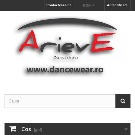
Contacteaza-ne
Autentificare
RON
Cos
(gol)